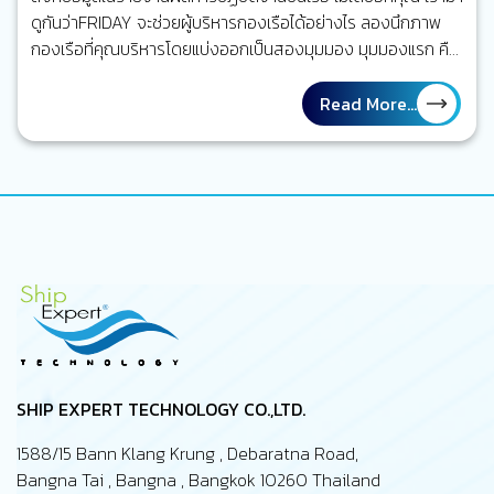
ดูกันว่าFRIDAY จะช่วยผู้บริหารกองเรือได้อย่างไร ลองนึกภาพ
กองเรือที่คุณบริหารโดยแบ่งออกเป็นสองมุมมอง มุมมองแรก คือ
กองเรือที่ถูกรายงานผลการปฏิบัติงานในรายงานกระดาษ ตาราง
ซ่อมบำรุงเรือถูกวางแผนไว้เป็นอย่างดีตรงตามเวลา งานบนเรือที่
Read More...
จะต้องทำต่าง ๆ ถูกทำเครื่องหมายว่าแล้วเสร็จ รายงานทุกฉบับ
ถูกส่งตรงเวลา ทุกอย่างดูเป็นระเบียบ และอยู่ภายใต้การจัดการ
ของคุณในฐานะ Marine Superintendent แต่อีกมุมหนึ่ง ลอง
นึกถึงภาพเรือจริง ๆ ที่กำลังปฏิบัติงานอยู่กลางทะเล เครื่องจักร
บางตัวอาจจะทำงานหนักกว่าที่คาดไว้ ความเสียหาย หรือ defect
บางอย่างอาจจะเพิ่งถูกค้นพบระหว่างเที่ยวเรือนั้น ๆ งานบาง
รายการซ่อมทำอาจจะถูกเลื่อนเพราะไม่มีอะไหล่สนับสนุน และบาง
ปัญหายังไม่เคยถูกรายงานถึงสำนักงานใหญ่…
SHIP EXPERT TECHNOLOGY CO.,LTD.
1588/15 Bann Klang Krung , Debaratna Road,
Bangna Tai , Bangna , Bangkok 10260 Thailand