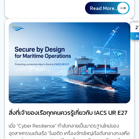
เวลา เมื่อเกิดเหตุ ผู้ปฏิบัติงานจึงมักย้อนกลับไปค้นหาวิดีโอเพื่อหา
Read More...
คำตอบว่าเกิดอะไรขึ้น มากกว่า การได้รับการเตือนในขณะที่ความ
เสี่ยงกำลังก่อตัว ใจความสำคัญ คุณค่าของ Maritime AI
A
2
CCTV ไม่ได้อยู่ที่การมีกล้องมากขึ้น แต่อยู่ที่การลดเวลาจาก
Ju
“เหตุการณ์ที่จะเกิดขึ้น” ไปสู่ “คนที่เกี่ยวข้องรับรู้ได้เร็วขึ้นและรีบ
ลงมือจัดการ” ความเสี่ยงนั้น นี่คือจุดเปลี่ยนจาก Video
Recording…
สิ่งที่เจ้าของเรือทุกคนควรรู้เกี่ยวกับ IACS UR E27
เมื่อ “Cyber Resilience” กำลังกลายเป็นมาตรฐานใหม่ของ
อุตสาหกรรมเดินเรือ “ในอดีต เครื่องจักรใหญ่เรือดับกลางทะเลคือ