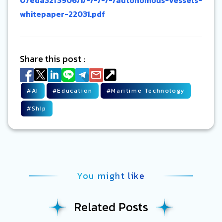
07eda32f3906/1/-/-/-/-/autonomous-vessels-
whitepaper-22031.pdf
Share this post :
#
AI
#
Education
#
Maritime Technology
#
Ship
You might like
Related Posts