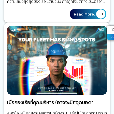
ความเสี่ยงสูงสุดของเรือ แต่ในวันนี้ การถูกโจมตีทางไซเบอร์อาจ
สร้างผลกระทบได้ไม่ต่างกัน” โลกของการเดินเรือกำลังเปลี่ยนไป
ลองย้อนกลับไปเมื่อ 20 ปีก่อน ระบบส่วนใหญ่บนเรือทำงานแยก
Read More...
จากกันแทบทั้งหมด เครื่องจักรใหญ่ทำงานของมัน ระบบเดินเรือ
ทำงานของมัน ระบบสื่อสารก็เป็นอีกระบบหนึ่ง การเชื่อมต่อกับฝั่ง
A
1
มีเพียงโทรศัพท์ดาวเทียมหรืออีเมลความเร็วต่ำ แต่วันนี้ ทุกอย่าง
Ju
เปลี่ยนไปแล้ว เรือหนึ่งลำอาจมีระบบดิจิทัลมากกว่าร้อยระบบที่
เชื่อมโยงถึงกัน ระบบบริหารจัดการเรือ และระบบวางแผนซ่อม
บำรุง (ERP) ระบบ AI CCTV ระบบติดตามเรือ (Ship…
เมื่อกองเรือที่คุณบริหาร (อาจจะมี)”จุดบอด”
สิ่งที่ข้อมูลในรายงานผลการปฏิบัติงานบนเรือ ไม่ได้บอกคุณ เรามา