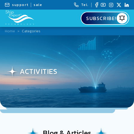
support
sale
Tel.
SUBSCRIBE!
Home
»
Categories
ACTIVITIES
Blog & Articles