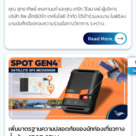
นานาชาติ กับ บริษัท ชิพ เอ็กซ์เปิร์ท เทคโนโลยี
คุณ สุทธาทิพย์ เหมทานนท์ และคุณ เกริก วิไลมาลย์ ผู้บริหาร
จำกัด
บริษัท ชิพ เอ็กซ์เปิร์ท เทคโนโลยี จำกัด ได้เข้าร่วมลงนาม ในพิธีลง
นามบันทึกข้อตกลงความร่วมมือทางวิชาการ ระหว่าง
มหาวิทยาลัยเกษตรศาสตร์ โดยคณะพาณิชยนาวีนานาชาติ กับ
บริษัท ชิพ เอ็กซ์เปิร์ท เทคโนโลยี จำกัด ในวันที่ 2 ธันวาคม 2567
Read More...
โดยบริษัทฯ ยินดีอย่างยิ่งในการสนับสนุนการพัฒนาการศึกษา…
A
S
เพิ่มมาตรฐานความปลอดภัยของนักท่องเที่ยวทาง