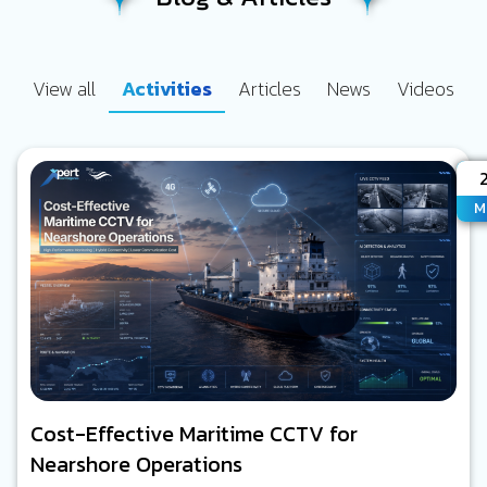
View all
Activities
Articles
News
Videos
A
M
Cost-Effective Maritime CCTV for
Nearshore Operations