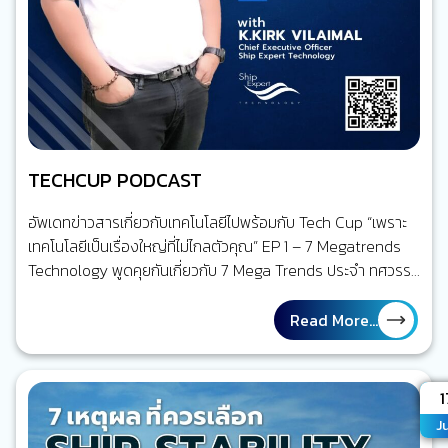
TECHCUP PODCAST
อัพเดทข่าวสารเกี่ยวกับเทคโนโลยีไปพร้อมกับ Tech Cup “เพราะ
เทคโนโลยีเป็นเรื่องใหญ่ที่ไม่ไกลตัวคุณ” EP 1 – 7 Megatrends
Technology พูดคุยกันเกี่ยวกับ 7 Mega Trends ประจำ ทศวรรษ
นี้ (2020-2030) ว่ามีอะไรบ้าง และเทคโนโลยีตัวไหนกำลังมาแรง
และน่าสนใจ เรามาฟังกันครับ EP 2 – Category of Satellite
Read More...
Orbit…
A
1
J