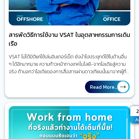
สารพัดวิธีการใช้งาน VSAT ในอุตสาหกรรมการเดิน
เรือ
VSAT ไม่ได้มีดีแค่ใช้เล่นอินเทอร์เน็ต ยังนำไปประยุกต์ใช้ในด้านอื่น
ๆ ได้อีกมากมาย ความก้าวหน้าทางเทคโนโลยี-จากไอเดียสู่ความ
จริง ถ้าบอกว่าไอเดียของการสื่อสารผ่านดาวเทียมนั้นมาจากผู้ที่
เป็นทั้งครูสอนศาสนาและนักเขียนชาวอเมริกัน คงคาดไม่ถึงกันเลย
ใช่หรือไม่ เอ็ดเวิร์ด เอเวอเรตต์ เฮล (Edward Everett Hale) ได้
Read More...
เขียนถึงไอเดียนี้ไว้ในหนังสือเรื่อง ‘The Brick Moon’ ที่ตีพิมพ์ใน
ช่วงปี 1869-1870 โดยเล่าถึงการสร้างและส่งดาวเทียมที่ทำจาก
อิฐที่มีเส้นผ่านศูนย์กลางขนาด 60 เมตรขึ้นสู่วงโคจรโลก ซึ่งดวง
A
2
จันทร์อิฐ (The Brick Moon) นี้ทำหน้าที่ช่วยนำทางให้เหล่าคน
A
ประจำเรือ…