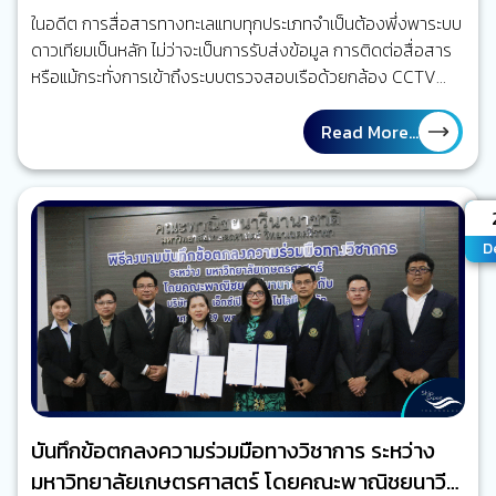
ในอดีต การสื่อสารทางทะเลแทบทุกประเภทจำเป็นต้องพึ่งพาระบบ
ดาวเทียมเป็นหลัก ไม่ว่าจะเป็นการรับส่งข้อมูล การติดต่อสื่อสาร
หรือแม้กระทั่งการเข้าถึงระบบตรวจสอบเรือด้วยกล้อง CCTV
ระยะไกล เนื่องจากเรือส่วนใหญ่อยู่ห่างจากโครงข่ายภาคพื้นดิน
และไม่มีทางเลือกด้านการเชื่อมต่อมากนัก อย่างไรก็ตาม โลกของ
Read More...
Maritime Connectivity กำลังเปลี่ยนไปอย่างรวดเร็ว ปัจจุบัน
การขยายตัวของเครือข่าย 4G/5G ตามแนวชายฝั่ง ท่าเรือ และ
เส้นทางเดินเรือใกล้ฝั่ง ประกอบกับการพัฒนาของ Cloud
A
Technology, Video Compression และ AI-driven Network…
D
บันทึกข้อตกลงความร่วมมือทางวิชาการ ระหว่าง
มหาวิทยาลัยเกษตรศาสตร์ โดยคณะพาณิชยนาวี