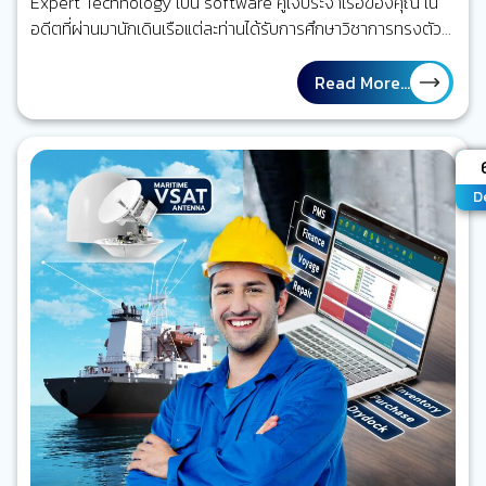
Expert Technology เป็น software คู่ใจประจำเรือของคุณ ใน
อดีตที่ผ่านมานักเดินเรือแต่ละท่านได้รับการศึกษาวิชาการทรงตัว
ของเรือ ที่ได้กล่าวถึงทฤษฎีมากมาย สูตรเพื่อประกอบการคำนวณ
ต่าง ๆ ในยุคแรก ๆ นักเดินเรือรุ่นเก๋าก็คงคำนวณมือกัน ต่อมาก็ใช้
Read More...
excel เข้ามาช่วยจนมาถึงยุคที่มี โปรแกรมช่วยคำนวณ ซึ่งเป็นยุค
ที่วงการปรับมาเป็น Digital transformation กันมากขึ้น
software ในปัจจุบันมีหลายราคา…
A
D