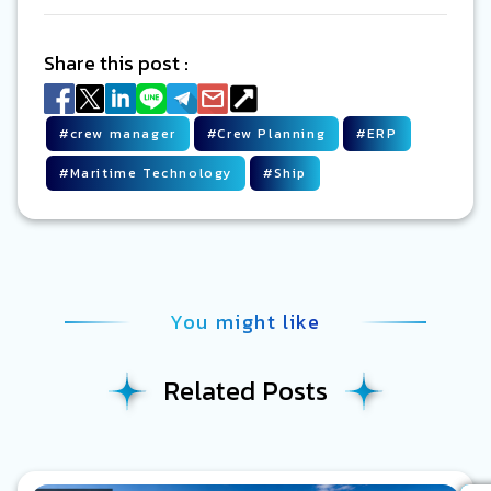
Share this post :
#
crew manager
#
Crew Planning
#
ERP
#
Maritime Technology
#
Ship
You might like
Related Posts