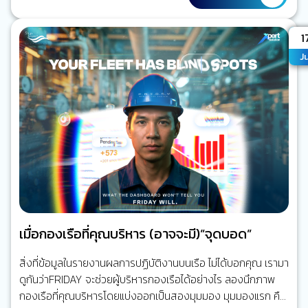
จากกันแทบทั้งหมด เครื่องจักรใหญ่ทำงานของมัน ระบบเดินเรือ
ทำงานของมัน ระบบสื่อสารก็เป็นอีกระบบหนึ่ง การเชื่อมต่อกับฝั่ง
A
1
มีเพียงโทรศัพท์ดาวเทียมหรืออีเมลความเร็วต่ำ แต่วันนี้ ทุกอย่าง
Ju
เปลี่ยนไปแล้ว เรือหนึ่งลำอาจมีระบบดิจิทัลมากกว่าร้อยระบบที่
เชื่อมโยงถึงกัน ระบบบริหารจัดการเรือ และระบบวางแผนซ่อม
บำรุง (ERP) ระบบ AI CCTV ระบบติดตามเรือ (Ship…
เมื่อกองเรือที่คุณบริหาร (อาจจะมี)”จุดบอด”
สิ่งที่ข้อมูลในรายงานผลการปฏิบัติงานบนเรือ ไม่ได้บอกคุณ เรามา
ดูกันว่าFRIDAY จะช่วยผู้บริหารกองเรือได้อย่างไร ลองนึกภาพ
กองเรือที่คุณบริหารโดยแบ่งออกเป็นสองมุมมอง มุมมองแรก คือ