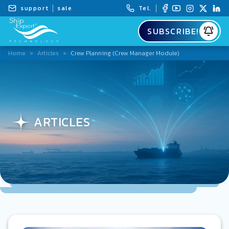
support
sale
Tel.
SUBSCRIBE!
Home
»
Articles
»
Crew Planning (Crew Manager Module)
ARTICLES