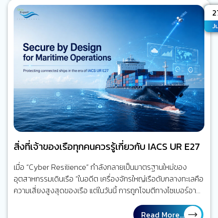
เสี่ยงกำลังก่อตัว ใจความสำคัญ คุณค่าของ Maritime AI
A
2
CCTV ไม่ได้อยู่ที่การมีกล้องมากขึ้น แต่อยู่ที่การลดเวลาจาก
Ju
“เหตุการณ์ที่จะเกิดขึ้น” ไปสู่ “คนที่เกี่ยวข้องรับรู้ได้เร็วขึ้นและรีบ
ลงมือจัดการ” ความเสี่ยงนั้น นี่คือจุดเปลี่ยนจาก Video
Recording…
สิ่งที่เจ้าของเรือทุกคนควรรู้เกี่ยวกับ IACS UR E27
เมื่อ “Cyber Resilience” กำลังกลายเป็นมาตรฐานใหม่ของ
อุตสาหกรรมเดินเรือ “ในอดีต เครื่องจักรใหญ่เรือดับกลางทะเลคือ
ความเสี่ยงสูงสุดของเรือ แต่ในวันนี้ การถูกโจมตีทางไซเบอร์อาจ
สร้างผลกระทบได้ไม่ต่างกัน” โลกของการเดินเรือกำลังเปลี่ยนไป
ลองย้อนกลับไปเมื่อ 20 ปีก่อน ระบบส่วนใหญ่บนเรือทำงานแยก
Read More...