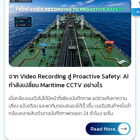
A
A
จาก Video Recording สู่ Proactive Safety: AI
กำลังเปลี่ยน Maritime CCTV อย่างไร
เมื่อกล้องบนเรือไม่ได้มีหน้าที่เพียงบันทึกภาพ แต่ช่วยค้นหาความ
เสี่ยง แจ้งเตือน และพาทีมตอบสนองได้เร็วขึ้น บนเรือสินค้าหนึ่งลำ
กล้องหลายสิบตัวอาจบันทึกภาพตลอด 24 ชั่วโมง แต่ใน
สถานการณ์จริง ไม่มีใครสามารถเฝ้าดูทุกจอพร้อมกันได้ตลอด
เวลา เมื่อเกิดเหตุ ผู้ปฏิบัติงานจึงมักย้อนกลับไปค้นหาวิดีโอเพื่อหา
Read More...
คำตอบว่าเกิดอะไรขึ้น มากกว่า การได้รับการเตือนในขณะที่ความ