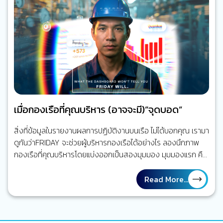
บำรุง (ERP) ระบบ AI CCTV ระบบติดตามเรือ (Ship…
เมื่อกองเรือที่คุณบริหาร (อาจจะมี)”จุดบอด”
สิ่งที่ข้อมูลในรายงานผลการปฏิบัติงานบนเรือ ไม่ได้บอกคุณ เรามา
ดูกันว่าFRIDAY จะช่วยผู้บริหารกองเรือได้อย่างไร ลองนึกภาพ
กองเรือที่คุณบริหารโดยแบ่งออกเป็นสองมุมมอง มุมมองแรก คือ
กองเรือที่ถูกรายงานผลการปฏิบัติงานในรายงานกระดาษ ตาราง
ซ่อมบำรุงเรือถูกวางแผนไว้เป็นอย่างดีตรงตามเวลา งานบนเรือที่
Read More...
จะต้องทำต่าง ๆ ถูกทำเครื่องหมายว่าแล้วเสร็จ รายงานทุกฉบับ
ถูกส่งตรงเวลา ทุกอย่างดูเป็นระเบียบ และอยู่ภายใต้การจัดการ
ของคุณในฐานะ Marine Superintendent แต่อีกมุมหนึ่ง ลอง