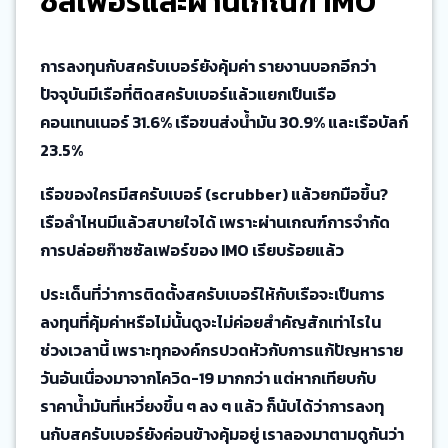
ซัลเฟอร์และผ่านเกณฑ์ IMO
การลงทุนกับสครับเบอร์ยังคุ้มค่า รายงานบอกอีกว่า
ปัจจุบันมีเรือที่ติดสครับเบอร์แล้วแยกเป็นเรือ
คอนเทนเนอร์ 31.6% เรือขนส่งน้ำมัน 30.9% และเรือบัลก์
23.5%
เรือของใครมีสครับเบอร์ (scrubber) แล้วยกมือขึ้น?
เรือลำไหนมีแล้วสบายใจได้ เพราะผ่านเกณฑ์การจำกัด
การปล่อยก๊าซซัลเฟอร์ของ IMO เรียบร้อยแล้ว
ประเด็นที่ว่าการติดตั้งสครับเบอร์ให้กับเรือจะเป็นการ
ลงทุนที่คุ้มค่าหรือไม่นั้นดูจะไม่ค่อยสำคัญสักเท่าไรใน
ช่วงเวลานี้ เพราะทุกองค์กรปวดหัวกับการแก้ปัญหาราย
วันอันเนื่องมาจากโควิด-19 มากกว่า แต่หากเทียบกับ
ราคาน้ำมันที่เหวี่ยงขึ้น ๆ ลง ๆ แล้ว ก็นับได้ว่าการลงทุ
นกับสครับเบอร์ยังค่อนข้างคุ้มอยู่ เราลองมาตามดูกันว่า