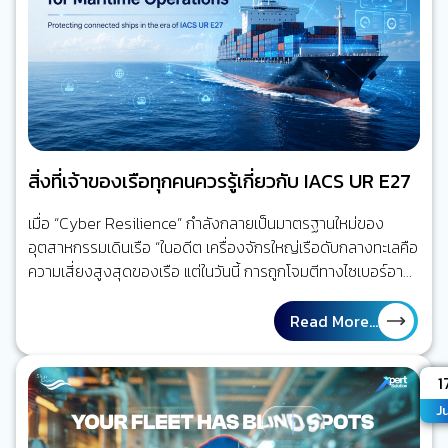
สิ่งที่เจ้าของเรือทุกคนควรรู้เกี่ยวกับ IACS UR E27
เมื่อ “Cyber Resilience” กำลังกลายเป็นมาตรฐานใหม่ของ
อุตสาหกรรมเดินเรือ “ในอดีต เครื่องจักรใหญ่เรือดับกลางทะเลคือ
ความเสี่ยงสูงสุดของเรือ แต่ในวันนี้ การถูกโจมตีทางไซเบอร์อาจ
สร้างผลกระทบได้ไม่ต่างกัน” โลกของการเดินเรือกำลังเปลี่ยนไป
ลองย้อนกลับไปเมื่อ 20 ปีก่อน ระบบส่วนใหญ่บนเรือทำงานแยก
Read More...
จากกันแทบทั้งหมด เครื่องจักรใหญ่ทำงานของมัน ระบบเดินเรือ
ทำงานของมัน ระบบสื่อสารก็เป็นอีกระบบหนึ่ง การเชื่อมต่อกับฝั่ง
A
1
มีเพียงโทรศัพท์ดาวเทียมหรืออีเมลความเร็วต่ำ แต่วันนี้ ทุกอย่าง
Ju
เปลี่ยนไปแล้ว เรือหนึ่งลำอาจมีระบบดิจิทัลมากกว่าร้อยระบบที่
เชื่อมโยงถึงกัน ระบบบริหารจัดการเรือ และระบบวางแผนซ่อม