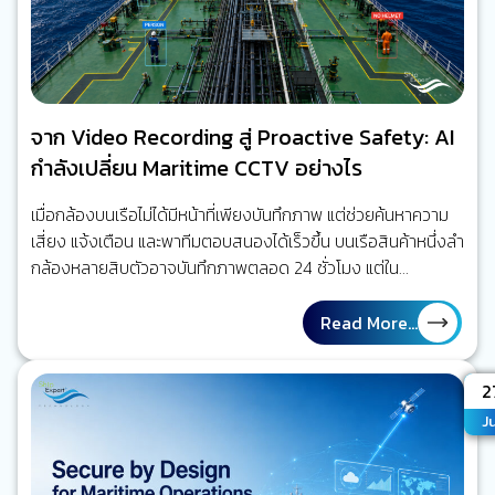
จาก Video Recording สู่ Proactive Safety: AI
กำลังเปลี่ยน Maritime CCTV อย่างไร
เมื่อกล้องบนเรือไม่ได้มีหน้าที่เพียงบันทึกภาพ แต่ช่วยค้นหาความ
เสี่ยง แจ้งเตือน และพาทีมตอบสนองได้เร็วขึ้น บนเรือสินค้าหนึ่งลำ
กล้องหลายสิบตัวอาจบันทึกภาพตลอด 24 ชั่วโมง แต่ใน
สถานการณ์จริง ไม่มีใครสามารถเฝ้าดูทุกจอพร้อมกันได้ตลอด
เวลา เมื่อเกิดเหตุ ผู้ปฏิบัติงานจึงมักย้อนกลับไปค้นหาวิดีโอเพื่อหา
Read More...
คำตอบว่าเกิดอะไรขึ้น มากกว่า การได้รับการเตือนในขณะที่ความ
เสี่ยงกำลังก่อตัว ใจความสำคัญ คุณค่าของ Maritime AI
A
2
CCTV ไม่ได้อยู่ที่การมีกล้องมากขึ้น แต่อยู่ที่การลดเวลาจาก
Ju
“เหตุการณ์ที่จะเกิดขึ้น” ไปสู่ “คนที่เกี่ยวข้องรับรู้ได้เร็วขึ้นและรีบ
ลงมือจัดการ” ความเสี่ยงนั้น นี่คือจุดเปลี่ยนจาก Video
Recording…