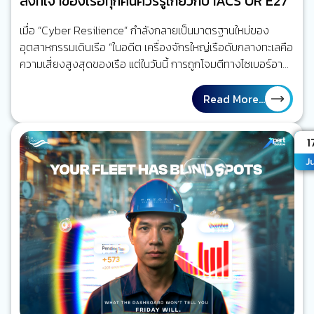
สิ่งที่เจ้าของเรือทุกคนควรรู้เกี่ยวกับ IACS UR E27
เมื่อ “Cyber Resilience” กำลังกลายเป็นมาตรฐานใหม่ของ
อุตสาหกรรมเดินเรือ “ในอดีต เครื่องจักรใหญ่เรือดับกลางทะเลคือ
ความเสี่ยงสูงสุดของเรือ แต่ในวันนี้ การถูกโจมตีทางไซเบอร์อาจ
สร้างผลกระทบได้ไม่ต่างกัน” โลกของการเดินเรือกำลังเปลี่ยนไป
ลองย้อนกลับไปเมื่อ 20 ปีก่อน ระบบส่วนใหญ่บนเรือทำงานแยก
Read More...
จากกันแทบทั้งหมด เครื่องจักรใหญ่ทำงานของมัน ระบบเดินเรือ
ทำงานของมัน ระบบสื่อสารก็เป็นอีกระบบหนึ่ง การเชื่อมต่อกับฝั่ง
A
1
มีเพียงโทรศัพท์ดาวเทียมหรืออีเมลความเร็วต่ำ แต่วันนี้ ทุกอย่าง
Ju
เปลี่ยนไปแล้ว เรือหนึ่งลำอาจมีระบบดิจิทัลมากกว่าร้อยระบบที่
เชื่อมโยงถึงกัน ระบบบริหารจัดการเรือ และระบบวางแผนซ่อม
บำรุง (ERP) ระบบ AI CCTV ระบบติดตามเรือ (Ship…