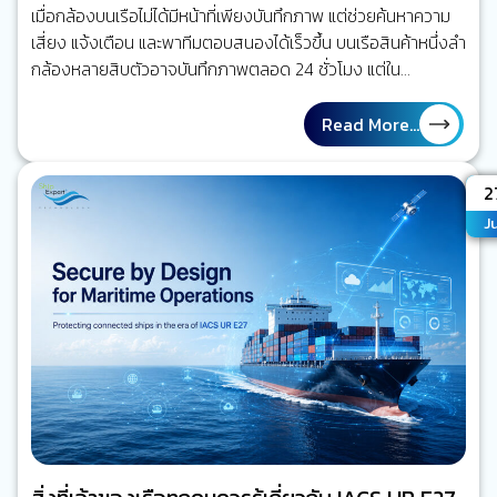
เมื่อกล้องบนเรือไม่ได้มีหน้าที่เพียงบันทึกภาพ แต่ช่วยค้นหาความ
เสี่ยง แจ้งเตือน และพาทีมตอบสนองได้เร็วขึ้น บนเรือสินค้าหนึ่งลำ
กล้องหลายสิบตัวอาจบันทึกภาพตลอด 24 ชั่วโมง แต่ใน
สถานการณ์จริง ไม่มีใครสามารถเฝ้าดูทุกจอพร้อมกันได้ตลอด
เวลา เมื่อเกิดเหตุ ผู้ปฏิบัติงานจึงมักย้อนกลับไปค้นหาวิดีโอเพื่อหา
Read More...
คำตอบว่าเกิดอะไรขึ้น มากกว่า การได้รับการเตือนในขณะที่ความ
เสี่ยงกำลังก่อตัว ใจความสำคัญ คุณค่าของ Maritime AI
A
2
CCTV ไม่ได้อยู่ที่การมีกล้องมากขึ้น แต่อยู่ที่การลดเวลาจาก
Ju
“เหตุการณ์ที่จะเกิดขึ้น” ไปสู่ “คนที่เกี่ยวข้องรับรู้ได้เร็วขึ้นและรีบ
ลงมือจัดการ” ความเสี่ยงนั้น นี่คือจุดเปลี่ยนจาก Video
Recording…