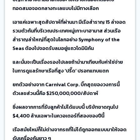
ทอดสมอจอดกลางทะเลแบบไม่มีทางเลือก
เอาแค่เฉพาะสุดสัปดาห์ที่ผ่านมา มีเรือสำราญ 15 ลำจอด
รวมตัวกันที่บริเวณประเทศหมู่เกาะบาฮามาส ส่วนเรือ
สำราญลำใหญ่ที่สุดในโลกอย่าง Symphony of the
Seas ต้องไปจอดรับลมอยู่แถวโดมินิกัน
และนั่นจะเป็นเรื่องรองไปเลยถ้านำมาเทียบกับค่าใช่จ่าย
ในการดูแลรักษาเรือที่สูง ‘ปรี๊ด’ ปรอทแทบแตก
ยกตัวอย่างจาก Carnival Corp. บิ๊กสุดของวงการนี้
ตัวเลขส่วนนี้คือ $250,000,000/สัปดาห์
ซึ่งผลจากการที่รับลูกค้าไม่ได้แบบนี้ บริษัทขาดทุนไป
$4,400 ล้านเฉพาะในควอเตอร์ที่สองของปีนี้
เรือสมัยใหม่ก็ไม่ต่างจากรถที่ไม่ได้ถูกออกแบบมาให้จอด
ดับเครื่องกันยาว ๆ