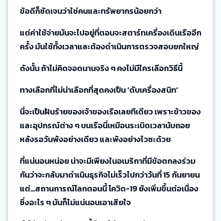
ข้อดีก็ชัดเจนว่าใช่คนและทรัพยากรน้อยกว่า
แต่ค่าใช้จ่ายมันจะไปอยู่ที่ตอนจะสตาร์ทเครื่องเดินเรืออีก
ครั้ง มันใช้ทั้งเวลาและต้องดำเนินการตรวจสอบยกใหญ่
ดังนั้น ถ้าไม่คิดจอดนานจริง ๆ คงไม่มีใครเลือกวิธีนี้
ทางเลือกที่ไม่น่าเลือกที่สุดคงเป็น ‘ดับเครื่องสนิท’
นี่จะเป็นฝันร้ายของเจ้าของเรือเลยทีเดียว เพราะข้าวของ
และอุปกรณ์ต่าง ๆ บนเรือนี่เหมือนระเบิดเวลานับถอย
หลังรอวันพังอย่างเดียว และพังอย่างไวซะด้วย
ที่แน่นอนหน่อย น่าจะมีเพียงในอเมริกาที่มีข้อตกลงร่วม
กันว่าจะกลับมาดำเนินธุรกิจไม่เร็วไปกว่าวันที่ 15 กันยายน
แต่…สถานการณ์โลกตอนนี้ โควิด-19 ยังเพิ่มขึ้นต่อเนื่อง
ซึ่งอะไร ๆ มันก็ไม่แน่นอนเอาเสียใจ