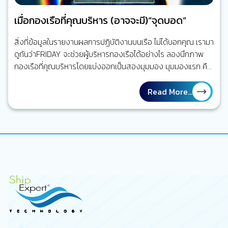
เมื่อกองเรือที่คุณบริหาร (อาจจะมี)”จุดบอด”
สิ่งที่ข้อมูลในรายงานผลการปฏิบัติงานบนเรือ ไม่ได้บอกคุณ เรามา
ดูกันว่าFRIDAY จะช่วยผู้บริหารกองเรือได้อย่างไร ลองนึกภาพ
กองเรือที่คุณบริหารโดยแบ่งออกเป็นสองมุมมอง มุมมองแรก คือ
กองเรือที่ถูกรายงานผลการปฏิบัติงานในรายงานกระดาษ ตาราง
ซ่อมบำรุงเรือถูกวางแผนไว้เป็นอย่างดีตรงตามเวลา งานบนเรือที่
Read More...
จะต้องทำต่าง ๆ ถูกทำเครื่องหมายว่าแล้วเสร็จ รายงานทุกฉบับ
ถูกส่งตรงเวลา ทุกอย่างดูเป็นระเบียบ และอยู่ภายใต้การจัดการ
ของคุณในฐานะ Marine Superintendent แต่อีกมุมหนึ่ง ลอง
นึกถึงภาพเรือจริง ๆ ที่กำลังปฏิบัติงานอยู่กลางทะเล เครื่องจักร
บางตัวอาจจะทำงานหนักกว่าที่คาดไว้ ความเสียหาย หรือ defect
บางอย่างอาจจะเพิ่งถูกค้นพบระหว่างเที่ยวเรือนั้น ๆ งานบาง
รายการซ่อมทำอาจจะถูกเลื่อนเพราะไม่มีอะไหล่สนับสนุน และบาง
ปัญหายังไม่เคยถูกรายงานถึงสำนักงานใหญ่…