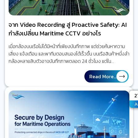
จาก Video Recording สู่ Proactive Safety: AI
กำลังเปลี่ยน Maritime CCTV อย่างไร
เมื่อกล้องบนเรือไม่ได้มีหน้าที่เพียงบันทึกภาพ แต่ช่วยค้นหาความ
เสี่ยง แจ้งเตือน และพาทีมตอบสนองได้เร็วขึ้น บนเรือสินค้าหนึ่งลำ
กล้องหลายสิบตัวอาจบันทึกภาพตลอด 24 ชั่วโมง แต่ใน
สถานการณ์จริง ไม่มีใครสามารถเฝ้าดูทุกจอพร้อมกันได้ตลอด
เวลา เมื่อเกิดเหตุ ผู้ปฏิบัติงานจึงมักย้อนกลับไปค้นหาวิดีโอเพื่อหา
Read More...
คำตอบว่าเกิดอะไรขึ้น มากกว่า การได้รับการเตือนในขณะที่ความ
เสี่ยงกำลังก่อตัว ใจความสำคัญ คุณค่าของ Maritime AI
A
2
CCTV ไม่ได้อยู่ที่การมีกล้องมากขึ้น แต่อยู่ที่การลดเวลาจาก
Ju
“เหตุการณ์ที่จะเกิดขึ้น” ไปสู่ “คนที่เกี่ยวข้องรับรู้ได้เร็วขึ้นและรีบ
ลงมือจัดการ” ความเสี่ยงนั้น นี่คือจุดเปลี่ยนจาก Video
Recording…