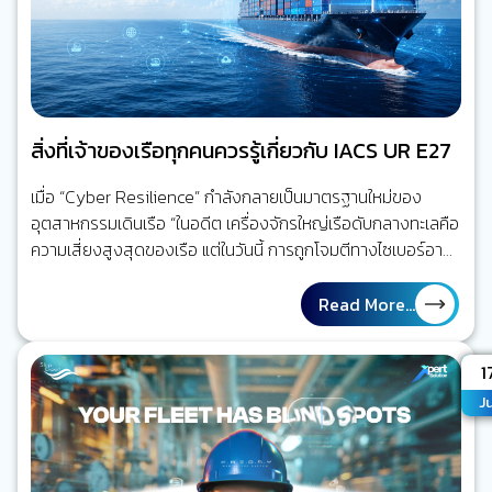
สิ่งที่เจ้าของเรือทุกคนควรรู้เกี่ยวกับ IACS UR E27
เมื่อ “Cyber Resilience” กำลังกลายเป็นมาตรฐานใหม่ของ
อุตสาหกรรมเดินเรือ “ในอดีต เครื่องจักรใหญ่เรือดับกลางทะเลคือ
ความเสี่ยงสูงสุดของเรือ แต่ในวันนี้ การถูกโจมตีทางไซเบอร์อาจ
สร้างผลกระทบได้ไม่ต่างกัน” โลกของการเดินเรือกำลังเปลี่ยนไป
ลองย้อนกลับไปเมื่อ 20 ปีก่อน ระบบส่วนใหญ่บนเรือทำงานแยก
Read More...
จากกันแทบทั้งหมด เครื่องจักรใหญ่ทำงานของมัน ระบบเดินเรือ
ทำงานของมัน ระบบสื่อสารก็เป็นอีกระบบหนึ่ง การเชื่อมต่อกับฝั่ง
A
1
มีเพียงโทรศัพท์ดาวเทียมหรืออีเมลความเร็วต่ำ แต่วันนี้ ทุกอย่าง
Ju
เปลี่ยนไปแล้ว เรือหนึ่งลำอาจมีระบบดิจิทัลมากกว่าร้อยระบบที่
เชื่อมโยงถึงกัน ระบบบริหารจัดการเรือ และระบบวางแผนซ่อม
บำรุง (ERP) ระบบ AI CCTV ระบบติดตามเรือ (Ship…