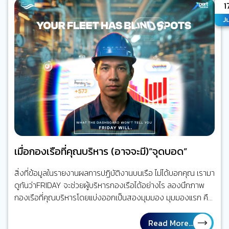
A
1
มีเพียงโทรศัพท์ดาวเทียมหรืออีเมลความเร็วต่ำ แต่วันนี้ ทุกอย่าง
Ju
เปลี่ยนไปแล้ว เรือหนึ่งลำอาจมีระบบดิจิทัลมากกว่าร้อยระบบที่
เชื่อมโยงถึงกัน ระบบบริหารจัดการเรือ และระบบวางแผนซ่อม
บำรุง (ERP) ระบบ AI CCTV ระบบติดตามเรือ (Ship…
เมื่อกองเรือที่คุณบริหาร (อาจจะมี)”จุดบอด”
สิ่งที่ข้อมูลในรายงานผลการปฏิบัติงานบนเรือ ไม่ได้บอกคุณ เรามา
ดูกันว่าFRIDAY จะช่วยผู้บริหารกองเรือได้อย่างไร ลองนึกภาพ
กองเรือที่คุณบริหารโดยแบ่งออกเป็นสองมุมมอง มุมมองแรก คือ
กองเรือที่ถูกรายงานผลการปฏิบัติงานในรายงานกระดาษ ตาราง
ซ่อมบำรุงเรือถูกวางแผนไว้เป็นอย่างดีตรงตามเวลา งานบนเรือที่
Read More...