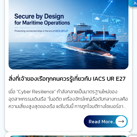
Ju
“เหตุการณ์ที่จะเกิดขึ้น” ไปสู่ “คนที่เกี่ยวข้องรับรู้ได้เร็วขึ้นและรีบ
ลงมือจัดการ” ความเสี่ยงนั้น นี่คือจุดเปลี่ยนจาก Video
Recording…
สิ่งที่เจ้าของเรือทุกคนควรรู้เกี่ยวกับ IACS UR E27
เมื่อ “Cyber Resilience” กำลังกลายเป็นมาตรฐานใหม่ของ
อุตสาหกรรมเดินเรือ “ในอดีต เครื่องจักรใหญ่เรือดับกลางทะเลคือ
ความเสี่ยงสูงสุดของเรือ แต่ในวันนี้ การถูกโจมตีทางไซเบอร์อาจ
สร้างผลกระทบได้ไม่ต่างกัน” โลกของการเดินเรือกำลังเปลี่ยนไป
ลองย้อนกลับไปเมื่อ 20 ปีก่อน ระบบส่วนใหญ่บนเรือทำงานแยก
Read More...
จากกันแทบทั้งหมด เครื่องจักรใหญ่ทำงานของมัน ระบบเดินเรือ
ทำงานของมัน ระบบสื่อสารก็เป็นอีกระบบหนึ่ง การเชื่อมต่อกับฝั่ง