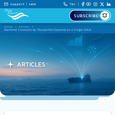
support
sale
Tel.
SUBSCRIBE!
Home
»
Articles
»
Maritime Connectivity Should Not Depend on a Single Orbit
ARTICLES