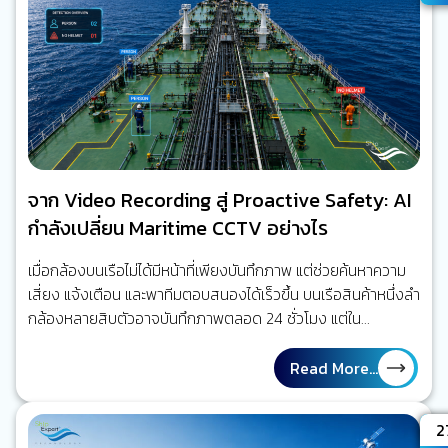
จาก Video Recording สู่ Proactive Safety: AI
กำลังเปลี่ยน Maritime CCTV อย่างไร
เมื่อกล้องบนเรือไม่ได้มีหน้าที่เพียงบันทึกภาพ แต่ช่วยค้นหาความ
เสี่ยง แจ้งเตือน และพาทีมตอบสนองได้เร็วขึ้น บนเรือสินค้าหนึ่งลำ
กล้องหลายสิบตัวอาจบันทึกภาพตลอด 24 ชั่วโมง แต่ใน
สถานการณ์จริง ไม่มีใครสามารถเฝ้าดูทุกจอพร้อมกันได้ตลอด
เวลา เมื่อเกิดเหตุ ผู้ปฏิบัติงานจึงมักย้อนกลับไปค้นหาวิดีโอเพื่อหา
Read More...
คำตอบว่าเกิดอะไรขึ้น มากกว่า การได้รับการเตือนในขณะที่ความ
เสี่ยงกำลังก่อตัว ใจความสำคัญ คุณค่าของ Maritime AI
A
2
CCTV ไม่ได้อยู่ที่การมีกล้องมากขึ้น แต่อยู่ที่การลดเวลาจาก