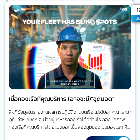
ทำงานของมัน ระบบสื่อสารก็เป็นอีกระบบหนึ่ง การเชื่อมต่อกับฝั่ง
A
1
มีเพียงโทรศัพท์ดาวเทียมหรืออีเมลความเร็วต่ำ แต่วันนี้ ทุกอย่าง
Ju
เปลี่ยนไปแล้ว เรือหนึ่งลำอาจมีระบบดิจิทัลมากกว่าร้อยระบบที่
เชื่อมโยงถึงกัน ระบบบริหารจัดการเรือ และระบบวางแผนซ่อม
บำรุง (ERP) ระบบ AI CCTV ระบบติดตามเรือ (Ship…
เมื่อกองเรือที่คุณบริหาร (อาจจะมี)”จุดบอด”
สิ่งที่ข้อมูลในรายงานผลการปฏิบัติงานบนเรือ ไม่ได้บอกคุณ เรามา
ดูกันว่าFRIDAY จะช่วยผู้บริหารกองเรือได้อย่างไร ลองนึกภาพ
กองเรือที่คุณบริหารโดยแบ่งออกเป็นสองมุมมอง มุมมองแรก คือ
กองเรือที่ถูกรายงานผลการปฏิบัติงานในรายงานกระดาษ ตาราง