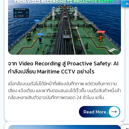
A
จาก Video Recording สู่ Proactive Safety: AI
กำลังเปลี่ยน Maritime CCTV อย่างไร
เมื่อกล้องบนเรือไม่ได้มีหน้าที่เพียงบันทึกภาพ แต่ช่วยค้นหาความ
เสี่ยง แจ้งเตือน และพาทีมตอบสนองได้เร็วขึ้น บนเรือสินค้าหนึ่งลำ
กล้องหลายสิบตัวอาจบันทึกภาพตลอด 24 ชั่วโมง แต่ใน
สถานการณ์จริง ไม่มีใครสามารถเฝ้าดูทุกจอพร้อมกันได้ตลอด
เวลา เมื่อเกิดเหตุ ผู้ปฏิบัติงานจึงมักย้อนกลับไปค้นหาวิดีโอเพื่อหา
Read More...
คำตอบว่าเกิดอะไรขึ้น มากกว่า การได้รับการเตือนในขณะที่ความ
เสี่ยงกำลังก่อตัว ใจความสำคัญ คุณค่าของ Maritime AI
A