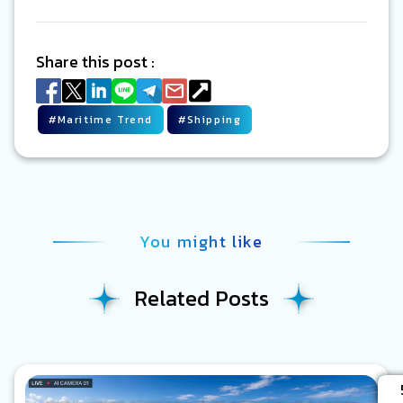
Share this post :
#
Maritime Trend
#
Shipping
You might like
Related Posts
A