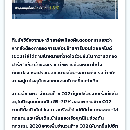
ทีมนักวิจัยจากมหาวิทยาลัยเมืองผีแดงออกมาบอกว่า
หากยังต้องการลดการปล่อยก๊าซคาร์บอนไดออกไซด์
(CO2) ให้ได้ตามเป้าหมายที่วางไว้ร่วมกันใน ‘ความตกลง
ปารีส’ แล้ว เจ้าของเรือแต่ละรายต้องหันมาใส่ใจ
ดัดแปลงหรือปรับเปลี่ยนบางสิ่งบางอย่างกับเรือลำที่ใช้
งานอยู่ในปัจจุบันของตนเองให้มากขึ้นกว่าเดิม
งานวิจัยเผยว่าจำนวนก๊าซ CO2 ที่ถูกปล่อยจากเรือที่แล่น
อยู่ในปัจจุบันนี้คิดเป็น 85-212% ของเพดานก๊าซ CO2
ตามที่ตั้งเป้ากันไว้เลย และเรือลำใหม่ที่มีกำหนดออกมาใช้
ทดแทนและเพิ่มเติมเข้าในกองเรือชุดนี้ในช่วงต้น
ทศวรรษ 2020 อาจเพิ่มจำนวนก๊าซ CO2 ให้มากขึ้นไปอีก