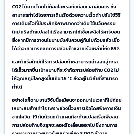
CO2 ได้มาก โดยไม่ต้องโละเรือทิ้งก่อนเวลาอันควร ซึ่ง
สามารถทำได้โดยการเดินเรือด้วยความเร็วต่ำ ปรับใช้วิธี
การเดินเรือที่มีประสิทธิภาพมากกว่าเดิม ใช้นวัตกรรม
ใหม่ หรือดัดแปลงให้เรือสามารถใช้เชื้อเพลิงไร้คาร์บอน
ยิ่งหากมีการวางนโยบายบังคับควบคู่กันไปด้วยแล้ว เชื่อ
ได้ว่าจะสามารถลดการปล่อยก๊าซจากเรือเหล่านี้ถึง 65%
และถ้าเรือใหม่ที่ไร้การปล่อยก๊าซสามารถนำออกสู่ทะเล
ได้เร็วมากขึ้น เป้าหมายที่จะจำกัดการปล่อยก๊าซ CO2 ไม่
ให้อุณหภูมิโลกสูงขึ้นเกิน 1.5 °C ยังอยู่ในวิสัยที่สามารถ
ทำได้
อย่างไรก็ตาม งานวิจัยนี้เหมือนจะออกมาในเวลาที่ไม่ค่อย
เหมาะสมสักเท่าไร เพราะช่วงนี้วงการเรือโดยพิษการเงิน
จากโควิด-19 กันถ้วนหน้า แผนที่จะดัดแปลงเรือเพื่อลด
การปล่อยก๊าซจึงถูกชะลอหรือเลื่อนออกไป ซึ่งตามการ
รายงานจากรอยเตอร์พบเรือเพียง 3,000 ลำจาก