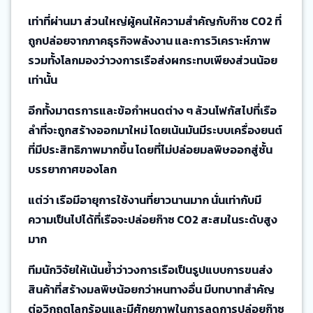
เท่าที่ผ่านมา ส่วนใหญ่ผู้คนให้ความสำคัญกับก๊าซ CO2 ที่
ถูกปล่อยจากภาคธุรกิจพลังงาน และการวิเคราะห์ภาพ
รวมทั้งโลกมองว่าวงการเรือส่งผกระทบเพียงส่วนน้อย
เท่านั้น
อีกทั้งมาตรการและข้อกำหนดต่าง ๆ ล้วนโฟกัสไปที่เรือ
ลำที่จะถูกสร้างออกมาใหม่ โดยเน้นมันมีระบบเครื่องยนต์
ที่มีประสิทธิภาพมากขึ้น โดยที่ไม่ปล่อยมลพิษออกสู่ชั้น
บรรยากาศของโลก
แต่ว่า เรือมีอายุการใช้งานที่ยาวนานมาก นั่นเท่ากับมี
ความเป็นไปได้ที่เรือจะปล่อยก๊าซ CO2 สะสมในระดับสูง
มาก
ทีมนักวิจัยให้เน้นย้ำว่าวงการเรือเป็นรูปแบบการขนส่ง
สินค้าที่สร้างมลพิษน้อยกว่าหนทางอื่น มีบทบาทสำคัญ
ต่อวิกฤตโลกร้อนและมีศักยภาพในการลดการปล่อยก๊าซ