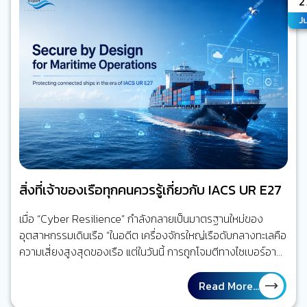
2
CCTV ไม่ได้อยู่ที่การมีกล้องมากขึ้น แต่อยู่ที่การลดเวลาจาก
Ju
“เหตุการณ์ที่จะเกิดขึ้น” ไปสู่ “คนที่เกี่ยวข้องรับรู้ได้เร็วขึ้นและรีบ
ลงมือจัดการ” ความเสี่ยงนั้น นี่คือจุดเปลี่ยนจาก Video
Recording…
สิ่งที่เจ้าของเรือทุกคนควรรู้เกี่ยวกับ IACS UR E27
เมื่อ “Cyber Resilience” กำลังกลายเป็นมาตรฐานใหม่ของ
อุตสาหกรรมเดินเรือ “ในอดีต เครื่องจักรใหญ่เรือดับกลางทะเลคือ
ความเสี่ยงสูงสุดของเรือ แต่ในวันนี้ การถูกโจมตีทางไซเบอร์อาจ
สร้างผลกระทบได้ไม่ต่างกัน” โลกของการเดินเรือกำลังเปลี่ยนไป
ลองย้อนกลับไปเมื่อ 20 ปีก่อน ระบบส่วนใหญ่บนเรือทำงานแยก
Read More...
จากกันแทบทั้งหมด เครื่องจักรใหญ่ทำงานของมัน ระบบเดินเรือ