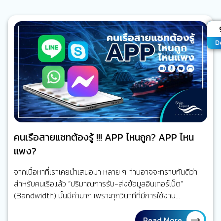
A
D
คนเรือสายแชทต้องรู้ !!! APP ไหนถูก? APP ไหน
แพง?
จากเนื้อหาที่เราเคยนำเสนอมา หลาย ๆ ท่านอาจจะทราบกันดีว่า
สำหรับคนเรือแล้ว “ปริมาณการรับ-ส่งข้อมูลอินเทอร์เน็ต”
(Bandwidth) นั้นมีค่ามาก เพราะทุกวินาทีที่มีการใช้งาน
อินเทอร์เน็ตขณะที่อยู่กลางทะเลนั้น ล้วนเป็นค่าใช้จ่ายที่สูงกว่าบน
บก แต่ไม่ว่ายังไง สิ่งที่อยู่เคียงคู่กับคนเรือมาทุกยุคทุกสมัยโดย
Read More...