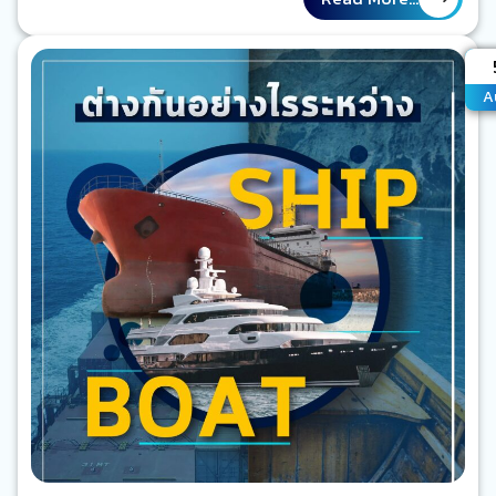
ปฏิเสธไม่ได้ ก็คือ ความห่างไกล จากครอบครัว คนที่รัก หรือมิตร
สหาย ที่อยู่บนฝั่ง และสิ่งที่พอจะเยียวยาช่วยเหลือ ให้รู้สึกใจฟูขึ้น
A
มาได้บ้าง ก็คงไม่พ้น “Application Chat” ซึ่งในปัจจุบันนี้ มีหลาย
A
ตัว หลายยี่ห้อ ตามแต่คุณจะเลือกใช้ แต่รู้มั้ย? ว่า การโทรผ่าน
Application Chat แต่ละตัว…