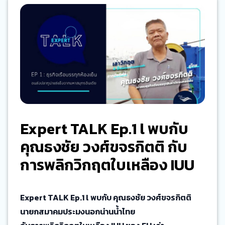
Expert TALK Ep.1 l พบกับ
คุณธงชัย วงศ์ขจรกิตติ กับ
การพลิกวิกฤตใบเหลือง IUU
Expert TALK Ep.1 l พบกับ คุณธงชัย วงศ์ขจรกิตติ
นายกสมาคมประมงนอกน่านน้ำไทย