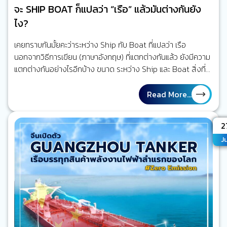
จะ SHIP BOAT ก็แปลว่า “เรือ” แล้วมันต่างกันยัง
ไง?
เคยทราบกันมั้ยคะว่าระหว่าง Ship กับ Boat ที่แปลว่า เรือ
นอกจากวิธีการเขียน (ภาษาอังกฤษ) ที่แตกต่างกันแล้ว ยังมีความ
แตกต่างกันอย่างไรอีกบ้าง ขนาด ระหว่าง Ship และ Boat สิ่งที่จะ
มองเห็นชัดเจนที่สุดเลยคือ ขนาด ซึ่ง เรือที่มีขนาดใหญ่ จะใช้ Ship
(น้ำหนัก 500 ตันขึ้นไป) และ ส่วนเรือที่มีขนาดกลาง จนถึง เล็ก จะ
Read More...
ใช้…
N
2
Ju