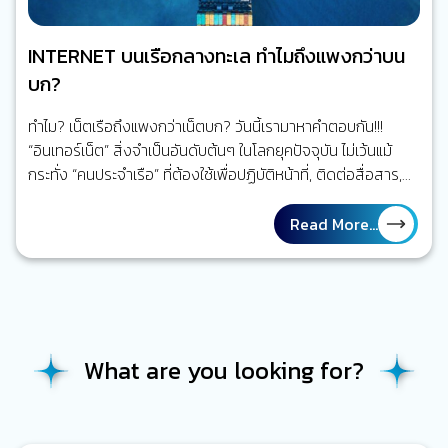
INTERNET บนเรือกลางทะเล ทำไมถึงแพงกว่าบน
บก?
ทำไม? เน็ตเรือถึงแพงกว่าเน็ตบก? วันนี้เรามาหาคำตอบกัน!!!
“อินเทอร์เน็ต” สิ่งจำเป็นอันดับต้นๆ ในโลกยุคปัจจุบัน ไม่เว้นแม้
กระทั่ง “คนประจำเรือ” ที่ต้องใช้เพื่อปฏิบัติหน้าที่, ติดต่อสื่อสาร,
รวมถึงเพื่อความบันเทิง แต่ทำไม “อินเทอร์เน็ตบนเรือ” กลับมีราคา
ที่สูงกว่า “อินเทอร์เน็ต 4G 5G” ที่ใช้อยู่บนบก อย่างที่ทราบกันดี
Read More...
ว่า บริการอินเทอร์เน็ตผ่านดาวเทียม หรือ VSAT เป็นช่องทางหนึ่ง
ของเรือที่กำลังปฏิบัติงานอยู่กลางทะเล สามารถใช้งาน
อินเทอร์เน็ต ได้ ไม่ว่าจะเพื่อสนับสนุนการทำงาน รวมไปถึงการให้
ความบันเทิงแก่คนประจำเรือทุกคน แต่อย่างไรก็ดี การติดตั้ง
อุปกรณ์รับ – ส่งสัญญาณบนเรือ ก็ไม่ใช่เรื่องง่าย ด้วยพื้นที่ที่
What are you looking for?
จำกัด และการขนส่งที่ลำบาก (กว่าภาคพื้นดิน) โดยต้องใช้ทั้งช่าง
ผู้ชำนาญการ อีกทั้งวัสดุอุปกรณ์เฉพาะ ซึ่งแน่นอนทั้งหมดนี้ล้วนมี
ค่าใช้จ่ายสูงกว่าการติดตั้ง ระบบอินเทอร์เน็ตบนฝั่ง…