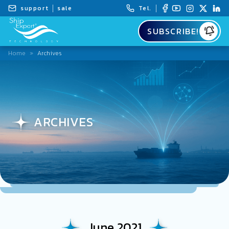
support
sale
Tel.
SUBSCRIBE!
Home
»
Archives
ARCHIVES
June 2021