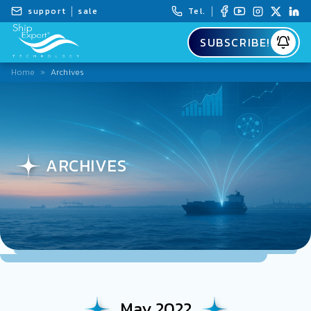
support
sale
Tel.
SUBSCRIBE!
Home
»
Archives
ARCHIVES
May 2022