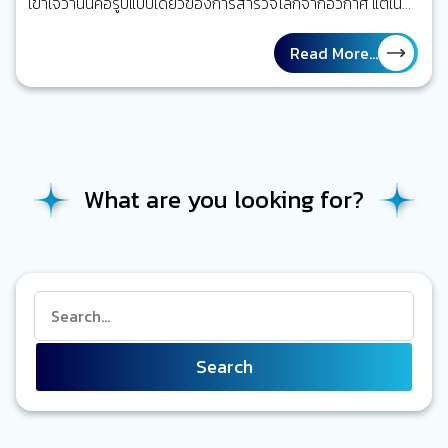
เข้าใจว่านั่นคือรูปแบบเดียวของการสำรวจโลกจากอวกาศ แต่ใน
ความเป็นจริง ยังมีดาวเทียมอีกประเภทหนึ่งที่ไม่สนใจว่าโลกจะ
เป็นกลางวันหรือกลางคืน และไม่กังวลว่าท้องฟ้าจะเต็มไปด้วยเมฆ
Read More...
หรือฝน เพราะมันไม่ได้ใช้ “แสง” ในการมองโลก เทคโนโลยีนั้นคือ
Synthetic Aperture Radar (SAR) SAR กำลังกลายเป็นหนึ่งใน
เครื่องมือสำคัญของหน่วยงานด้านความมั่นคง การเฝ้าระวังทาง
ทะเล การตอบสนองภัยพิบัติ และการติดตามการเปลี่ยนแปลงของ
โลกในยุคที่ข้อมูลต้องพร้อมใช้งานตลอดเวลา ดาวเทียม Optical
What are you looking for?
ทำงานอย่างไร ดาวเทียมแบบ Optical ทำงานคล้ายกับกล้องถ่าย
รูปบนโทรศัพท์มือถือหรือกล้อง DSLR…
Search