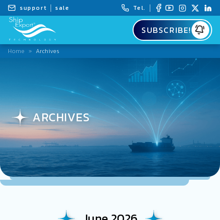
support
sale
Tel.
SUBSCRIBE!
Home
»
Archives
ARCHIVES
June 2026