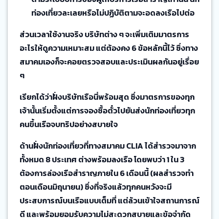
ท่องเที่ยวละเลยหรือไม่ปฏิบัติตามจะอดลงเรือไปต่อ
ส่วนเวลาใช้งานจริง บริษัทต่าง ๆ จะเพิ่มเติมมาตรการ
อะไรให้ดูความเหมาะสม แต่ต้องคง 6 ข้อหลักนี้ไว้ ซึ่งทาง
สมาคมเองก็จะคอยตรวจสอบและประเมินผลกันอยู่เรื่อย
ๆ
เรียกได้ว่าฝั่งบริษัทเรือนี่พร้อมสุด ซึ่งมาตรการของทุก
เจ้านั้นเริ่มตั้งแต่การจองซื้อตั๋วไปยันส่งนักท่องเที่ยวทุก
คนขึ้นเรือจบทริปอย่างสบายใจ
ด้านฝั่งนักท่องเที่ยวที่ทางสมาคม CLIA ได้สำรวจมาจาก
ทั้งหมด 8 ประเทศ ต่างพร้อมลงเรือ โดยพบว่า 1 ใน 3
ต้องการล่องเรือสำราญภายใน 6 เดือนนี้ (ผลสำรวจทำ
ตอนเดือนมิถุนายน) ซึ่งที่จริงแล้วทุกคนหวังจะมี
ประสบการณ์บนเรือแบบเต็มที่ แต่ล้วนเข้าใจสถานการณ์
ดี และพร้อมยอมรับความไม่สะดวกสบายและข้อจำกัด