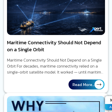
Maritime Connectivity Should Not Depend
on a Single Orbit
Maritime Connectivity Should Not Depend on a Single
Orbit For decades, maritime connectivity relied on a
single-orbit satellite model. It worked — until maritime
operations became digital. Today’s…
Read More...
A
1
J