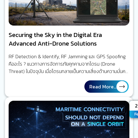
Securing the Sky in the Digital Era
Advanced Anti-Drone Solutions
RF Detection & Identify, RF Jamming และ GPS Spoofing
คืออะไร ? แนวทางการจัดการภัยคุกคามจากโดรน (Drone
Threat) ในปัจจุบัน เมื่อโดรนกลายเป็นความเสี่ยงด้านความมั่นคง
และธุรกิจ ในช่วง 10 ปีที่ผ่านมา โดรน หรือ UAV (Unmanned
Aerial Vehicle) ได้เปลี่ยนจากเทคโนโลยีเฉพาะทางทหาร กลาย
Read More...
เป็นอุปกรณ์เชิงพาณิชย์ที่ใครก็สามารถซื้อใช้งานได้ง่าย ไม่ว่าจะ
เป็นงานถ่ายภาพ…
A
2
F