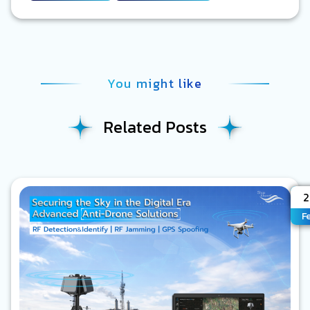
You might like
Related Posts
A
2
F