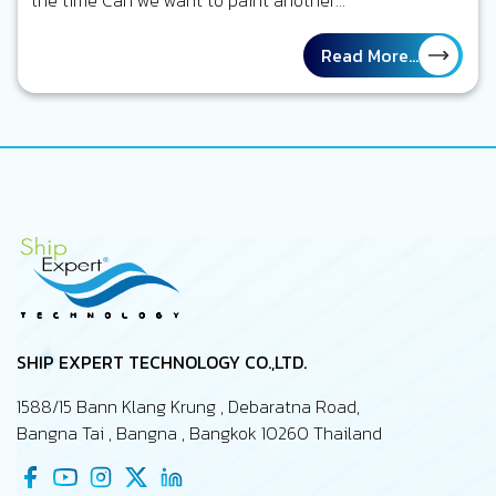
the time Can we want to paint another…
Read More...
SHIP EXPERT TECHNOLOGY CO.,LTD.
1588/15 Bann Klang Krung , Debaratna Road,
Bangna Tai , Bangna , Bangkok 10260 Thailand