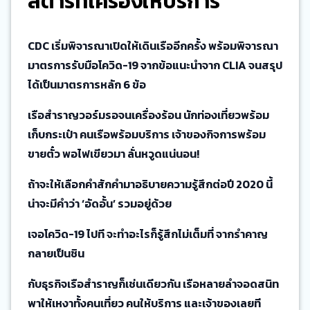
สตาร์ทเครื่องให้บริการ
CDC เริ่มพิจารณาเปิดให้เดินเรืออีกครั้ง พร้อมพิจารณา
มาตรการรับมือโควิด-19 จากข้อแนะนำจาก CLIA จนสรุป
ได้เป็นมาตรการหลัก 6 ข้อ
เรือสำราญวอร์มรอจนเครื่องร้อน นักท่องเที่ยวพร้อม
เก็บกระเป๋า คนเรือพร้อมบริการ เจ้าของกิจการพร้อม
ขายตั๋ว พอไฟเขียวมา ลั่นหวูดแน่นอน!
ถ้าจะให้เลือกคำสักคำมาอธิบายความรู้สึกต่อปี 2020 นี้
น่าจะมีคำว่า ‘อัดอั้น’ รวมอยู่ด้วย
เจอโควิด-19 ไปที จะทำอะไรก็รู้สึกไม่เต็มที่ จากรำคาญ
กลายเป็นชิน
กับธุรกิจเรือสำราญก็เช่นเดียวกัน เรือหลายลำจอดสนิท
พาให้เหงาทั้งคนเที่ยว คนให้บริการ และเจ้าของเลยที