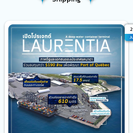
A
2
J