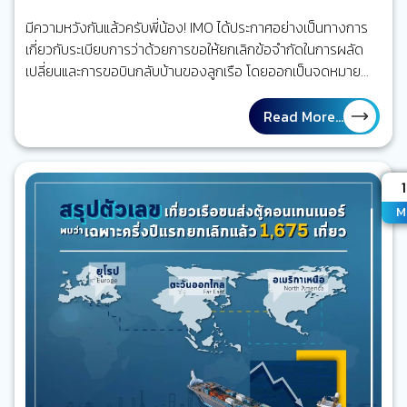
มีความหวังกันแล้วครับพี่น้อง! IMO ได้ประกาศอย่างเป็นทางการ
เกี่ยวกับระเบียบการว่าด้วยการขอให้ยกเลิกข้อจำกัดในการผลัด
เปลี่ยนและการขอบินกลับบ้านของลูกเรือ โดยออกเป็นจดหมาย
เวียน No.4204/Add.14 ส่งถึงและเชิญชวนให้เหล่าประเทศสมาชิก
และองค์กรระหว่างประเทศต่าง ๆ นำไปปรับใช้และเผยแพร่ต่อ ๆ กัน
Read More...
กว่าจะสรุปได้เป็นระเบียบการและขั้นตอนเพื่อความปลอดภัยเกี่ยว
กับประเด็นสำคัญทั้ง 2 หัวข้อนี้ออกมา องค์กร สมาคม และตัวแทน
จากหลายฝ่ายที่เกี่ยวข้องได้มารวมตัวพูดคุยกันยาวนานอยู่พอ
A
สมควร แต่ก็จำเป็นต้องให้ผ่านความเห็นชอบของทุกฝ่ายเพราะมัน
M
เป็นช่วงโควิด-19 ใจความหลักของระเบียบการคือเรียกร้องให้
รัฐบาลและหน่วยงานที่เกี่ยวข้องอำนวยความสะดวกเท่าที่จะ
สามารถกระทำได้ตามขอบเขตหน้าที่เพื่อให้มีการผลัดเปลี่ยนลูกเรือ
เกิดขึ้น โดยที่บริษัทขนส่งทางเรือยังต้องปฏิบัติตามและยึดตาม
มาตรการที่บังคับใช้กับบริษัทอยู่ และแม้จะประกาศระเบียบการออก
มา แต่ต้องเข้าใจว่าเป็นเพียงข้อเสนอแนะเท่านั้น และยังต้องลุ้นว่า
จะได้รับการตอบรับจากรัฐบาลของแต่ละประเทศว่าจะนำไปปรับ
ใช้ได้มากน้อยเพียงใด ซึ่งก็ต้องดูสถานการณ์ของแต่ละประเทศอีก
ที แต่ที่แน่ ๆ ตอนนี้มีปานามาและไลบีเรียเป็น 2 รัฐเจ้าของธง…