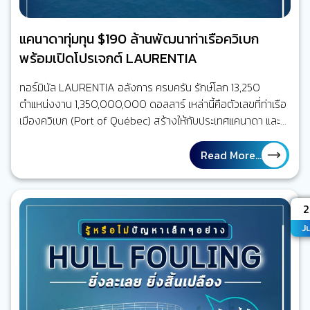
แคนาดาทุ่มทุน $190 ล้านพัฒนาท่าเรือควิเบก
พร้อมเปิดโปรเจกต์ LAURENTIA
ทอร์มินัล LAURENTIA อลังการ ครบครัน รักษ์โลก 13,250
ตำแหน่งงาน 1,350,000,000 ดอลลาร์ เหล่านี้คือตัวเลขที่ท่าเรือ
เมืองควิเบก (Port of Québec) สร้างให้กับประเทศแคนาดา และ
ตัวเลขนี้ก็อยู่ในระดับสูงสุดเท่าที่ท่าเรือแห่งนี้ทำได้แล้ว ดังนั้นเพื่อ
เพิ่มศักยภาพในการแข่งขันให้สมกับเป็นท่าเรือชั้นนำในน่านน้ำแถบนี้
Read More...
จึงได้ผุดโปรเจกต์เทอร์มินัล Laurentia Laurentia คือเทอร์มินัล
น้ำลึกที่จะถูกสร้างขยายจากท่าเทียบเรือเดิมต่อไปอีก 610 เมตร
และมีความลึก 16 เมตรที่จุดน้ำลดต่ำสุด (low tide) ยังรวมถึง
A
2
การพัฒนาพื้นที่ถัดเข้ามาจากท่าเทียบเรืออีก 17.5…
J