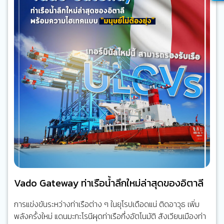
จำนวนของตู้คอนเทนเนอร์ที่บรรทุกขนส่ง ซึ่งพบว่าลดลงด้วยเช่น
กันและจำเป็นต้องดูแนวโน้มต่อไปในอนาคต…
Vado Gateway ท่าเรือน้ำลึกใหม่ล่าสุดของอิตาลี
การแข่งขันระหว่างท่าเรือต่าง ๆ ในยุโรปเดือดแน่ ติดอาวุธ เพิ่ม
พลังครั้งใหม่ แดนมะกะโรนีผุดท่าเรือกึ่งอัตโนมัติ สังเวียนเมืองท่า