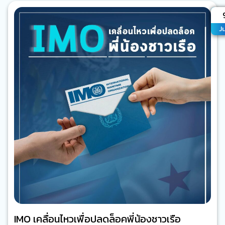
มักถูกลืมเลือนไปอย่าง ‘เพรียงเกาะ’ (ขอใช้ ‘hull fouling’ ละกัน
A
เพราะมันครอบคลุมทุกสิ่งทุกอย่างที่มาเกาะกับตัวเรือ) เหตุที่…
J
IMO เคลื่อนไหวเพื่อปลดล็อคพี่น้องชาวเรือ