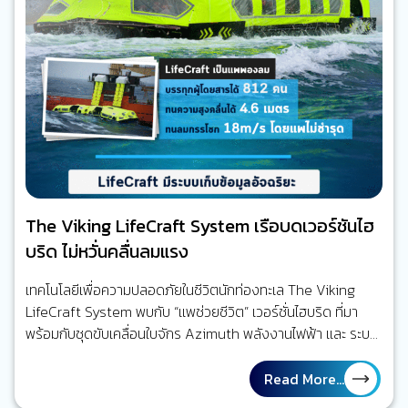
และการสนับสนุนเด็กมากว่า รู้แบบนี้แล้ว คงจะดีไม่น้อยหากท้อง
ทะเลจะมีหญิงแกร่งและมากความสามารถเข้ามาร่วมทำงาน และนี่ก็
เป็นหนึ่งในแผนงานของ IMO แม้สถิติบอกว่าจากตัวเลขชาวเรือทั่ว
โลกทั้งหมด 1.2 ล้านคน พบว่ามีผู้หญิงอยู่เพียง 2%…
The Viking LifeCraft System เรือบดเวอร์ชันไฮ
บริด ไม่หวั่นคลื่นลมแรง
เทคโนโลยีเพื่อความปลอดภัยในชีวิตนักท่องทะเล The Viking
LifeCraft System พบกับ “เเพช่วยชีวิต” เวอร์ชั่นไฮบริด ที่มา
พร้อมกับชุดขับเคลื่อนใบจักร Azimuth พลังงานไฟฟ้า เเละ ระบบ
เก็บข้อมูลอัจฉริยะ ที่จะพลิกโฉมเรือบดเเละเเพช่วยชีวิตเเบบเดิมไป
ตลอดกาล กริ๊ง กริ๊ง กริ๊ง กริ๊ง กริ๊ง กริ๊ง กริ๊ง กริ๊งงงงงงงงง
Read More...
งงงงงงงงงงงงงงง สัญญาณฉุกเฉินสั้น 7 ครั้งยาว 1 ครั้ง