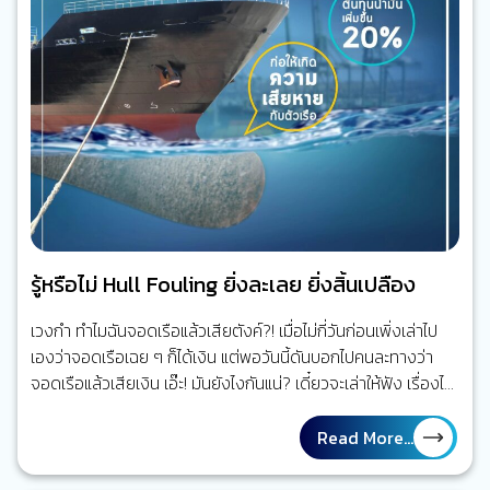
รู้หรือไม่ Hull Fouling ยิ่งละเลย ยิ่งสิ้นเปลือง
เวงกำ ทำไมฉันจอดเรือแล้วเสียตังค์?! เมื่อไม่กี่วันก่อนเพิ่งเล่าไป
เองว่าจอดเรือเฉย ๆ ก็ได้เงิน แต่พอวันนี้ดันบอกไปคนละทางว่า
จอดเรือแล้วเสียเงิน เอ๊ะ! มันยังไงกันแน่? เดี๋ยวจะเล่าให้ฟัง เรื่องได้
เงินนั่นก็เรื่องจริง แต่ก็เฉพาะกับเรือที่เป็นประเภทที่บรรทุกน้ำมันได้
หรือใหญ่คุ้มพอจะแปลงให้ใช้สำรองน้ำมันได้เท่านั้น หากเป็นเรือ
Read More...
ประเภทอื่น หากต้องจอดเฉย ๆ นาน ๆ ก็มีแต่เสียกับเสีย เพราะค่า
บำรุงรักษาน่ะมันไม่ใช่ถูก ๆ และที่สำคัญ อาจมีปัญหาบางอย่างที่