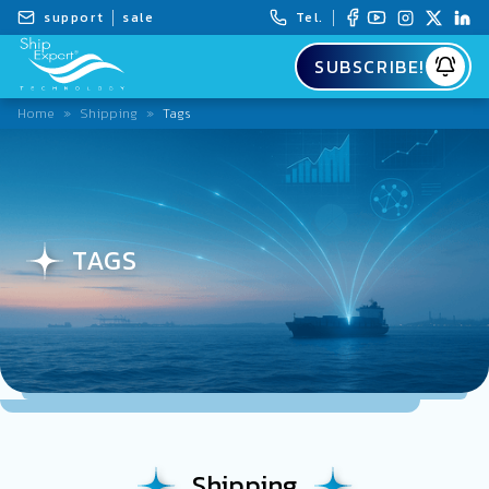
support
sale
Tel.
SUBSCRIBE!
Home
»
Shipping
»
Tags
TAGS
Shipping