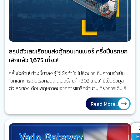
สรุปตัวเลขเรือขนส่งตู้คอนเทนเนอร์ ครึ่งปีเเรกยก
เลิกเเล้ว 1,675 เที่ยว!
กลั้นใจอ่าน! ช่วงนี้ขาลง รู้ไว้เผื่อทำใจ ไม่คิดมากเกินความจำเป็น
“ยกเลิกการเดินเรือคอนเทนเนอร์สินค้า 302 เที่ยว” นี่เป็นข้อมูล
ตัวเลขของเดือนพฤษภาคมจากการแทร็กจำนวนเที่ยวการเดินเรือ
ในเส้นทางการค้าหลักทั้งหมด 2,693 เที่ยว ตามการรายงานของ
บริษัท eeSea ซึ่งเป็นผู้ให้บริการข้อมูลด้านกิจการทางทะเล จาก
Read More...
การติดตามข้อมูลแบบเรียลไทม์จนถึงวันที่ 22/04/2020 พบว่า
ช่วงครึ่งปีแรกของปีนี้มีการยกเลิกเรือไปแล้ว 1,675 เที่ยว จำนวน
เที่ยวเรือที่ถูกยกเลิกถูกหยิบยกมาเป็นประเด็นใหญ่พูดคุยในหลาย ๆ
A
ที่ แต่ถ้าจะให้เข้าใจถึงผลกระทบจริง ๆ ที่เกิดขึ้น เราจะต้องดู
M